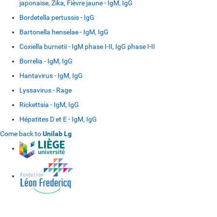
japonaise, Zika, Fièvre jaune - IgM, IgG
Bordetella pertussis - IgG
Bartonella henselae - IgM, IgG
Coxiella burnetii - IgM phase I-II, IgG phase I-II
Borrelia - IgM, IgG
Hantavirus - IgM, IgG
Lyssavirus - Rage
Rickettsia - IgM, IgG
Hépatites D et E - IgM, IgG
Come back to
Unilab Lg