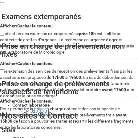
Examens extemporanés
Afficher/Cacher le contenu
L'indication des examens extemporanés
après 18h
est limitée au
contexte de greffes d’organes. La recherche en urgence d'agents
Prise en charge de prélèvements non
infectieux opportunistes sur les prélèvements cytologiques est assurée
par le laboratoire de Microbiologie.
fixés
Afficher/Cacher le contenu
Une extension des services de réception des prélèvements frais par les
assistants est proposée de
17h00 à 19h00
. En cas de débordement du
Prise en charge de prélèvements
programme opératoire pour des interventions nécessitant l'anatomie
pathologique, il convient de téléphoner au laboratoire
avant 17h00
afin
suspects de lymphome
d'organiser la prise en charge.
Afficher/Cacher le contenu
Contact laboratoire
Pour permettre la prise en charge optimale des cas suspects de
04 323 35 31
Nos sites & Contact
lymphome, il est préférable de recevoir les prélèvements frais
avant
15h30
de façon à pouvoir les traiter et répartir les différents fragments
entre les laboratoires concernés.
Sites